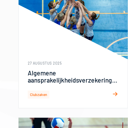
27 AUGUSTUS 2025
Algemene
aansprakelijkheidsverzekering
voor volleybalverenigingen ook
per 1 september collectief
Clubzaken
geregeld