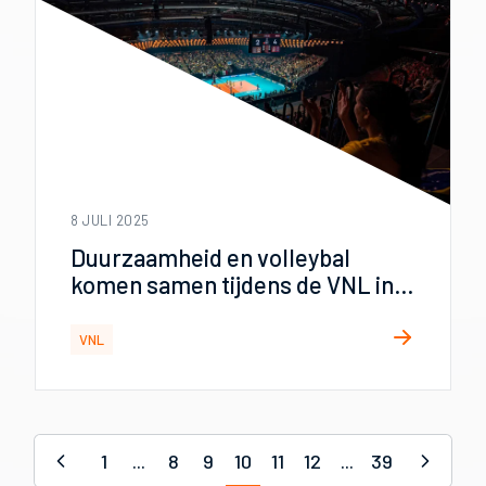
8 JULI 2025
Duurzaamheid en volleybal
komen samen tijdens de VNL in
Apeldoorn
VNL
1
...
8
9
10
11
12
...
39