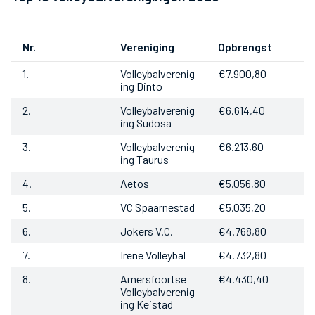
Nr.
Vereniging
Opbrengst
1.
Volleybalverenig
€7.900,80
ing Dinto
2.
Volleybalverenig
€6.614,40
ing Sudosa
3.
Volleybalverenig
€6.213,60
ing Taurus
4.
Aetos
€5.056,80
5.
VC Spaarnestad
€5.035,20
6.
Jokers V.C.
€4.768,80
7.
Irene Volleybal
€4.732,80
8.
Amersfoortse
€4.430,40
Volleybalverenig
ing Keistad