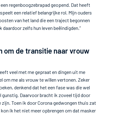
rd een regenboogzebrapad geopend. Dat heeft
eelt een relatief belangrijke rol. Mijn ouders
 oosten van het land die een traject begonnen
jk daardoor zelfs hun leven beëindigden.”
n om de transitie naar vrouw
j heeft veel met me gepraat en dingen uit me
oel om me als vrouw te willen vertonen. Zeker
n zoeken, denkend dat het een fase was die wel
 gunstig. Daarvoor bracht ik zoveel tijd door
te zijn. Toen ik door Corona gedwongen thuis zat
 kon ik het niet meer opbrengen om dat masker