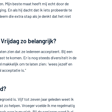
jgen. Mijn beste maat heeft mij echt door de
g. En als hij dacht dat ik iets probeerde te
eem die extra stap als je denkt dat het niet
 Vrijdag zo belangrijk?
ten zien dat ze iedereen accepteert. Bij een
kast te komen. Er is nog steeds diversiteit in de
l makkelijk om te laten zien: ‘wees jezelf en
l acceptatie is.”
ld?
egroeid is. Vijf tot zeven jaar geleden weet ik
ist zo helpen. Vroeger voelde ik me regelmatig
dook weg in muziek. Bij de senioren werd ik al