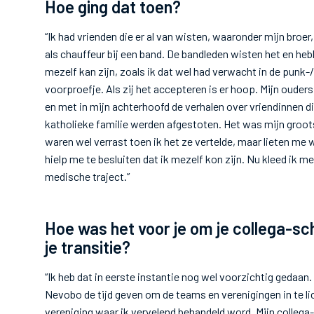
Hoe ging dat toen?
“Ik had vrienden die er al van wisten, waaronder mijn broer,
als chauffeur bij een band. De bandleden wisten het en heb
mezelf kan zijn, zoals ik dat wel had verwacht in de punk-
voorproefje. Als zij het accepteren is er hoop. Mijn ouders
en met in mijn achterhoofd de verhalen over vriendinnen di
katholieke familie werden afgestoten. Het was mijn groots
waren wel verrast toen ik het ze vertelde, maar lieten me 
hielp me te besluiten dat ik mezelf kon zijn. Nu kleed ik m
medische traject.”
Hoe was het voor je om je collega-sch
je transitie?
“Ik heb dat in eerste instantie nog wel voorzichtig gedaan
Nevobo de tijd geven om de teams en verenigingen in te lic
vereniging waar ik vervelend behandeld word. Mijn colleg