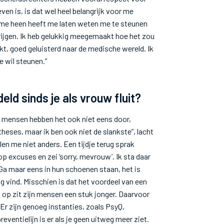
even is, is dat wel heel belangrijk voor me
 me heen heeft me laten weten me te steunen
krijgen. Ik heb gelukkig meegemaakt hoe het zou
, goed geluisterd naar de medische wereld. Ik
e wil steunen.”
ld sinds je als vrouw fluit?
l mensen hebben het ook niet eens door,
eses, maar ik ben ook niet de slankste”, lacht
en me niet anders. Een tijdje terug sprak
excuses en zei ‘sorry, mevrouw’. Ik sta daar
 Ga maar eens in hun schoenen staan, het is
g vind. Misschien is dat het voordeel van een
 op zit zijn mensen een stuk jonger. Daarvoor
 Er zijn genoeg instanties, zoals PsyQ,
ventielijn is er als je geen uitweg meer ziet.