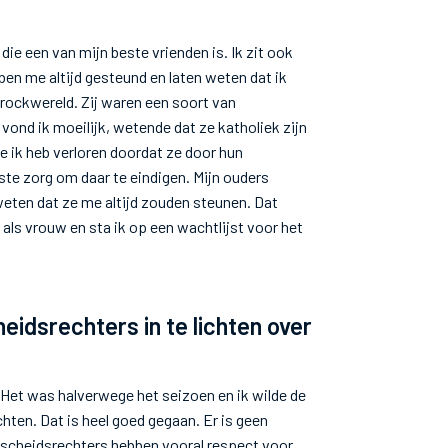
 die een van mijn beste vrienden is. Ik zit ook
ben me altijd gesteund en laten weten dat ik
/rockwereld. Zij waren een soort van
 vond ik moeilijk, wetende dat ze katholiek zijn
e ik heb verloren doordat ze door hun
te zorg om daar te eindigen. Mijn ouders
weten dat ze me altijd zouden steunen. Dat
e als vrouw en sta ik op een wachtlijst voor het
eidsrechters in te lichten over
. Het was halverwege het seizoen en ik wilde de
hten. Dat is heel goed gegaan. Er is geen
a-scheidsrechters hebben vooral respect voor