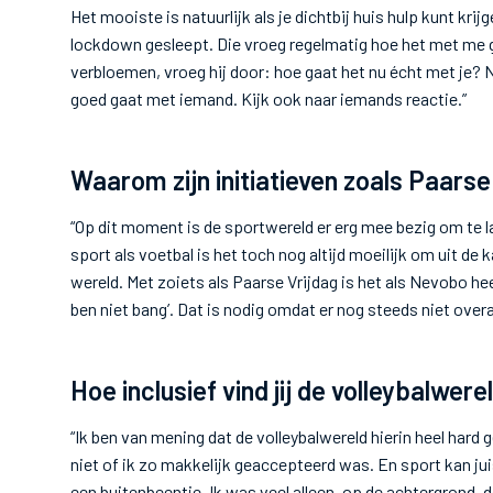
Het mooiste is natuurlijk als je dichtbij huis hulp kunt kri
lockdown gesleept. Die vroeg regelmatig hoe het met me gin
verbloemen, vroeg hij door: hoe gaat het nu écht met je? N
goed gaat met iemand. Kijk ook naar iemands reactie.”
Waarom zijn initiatieven zoals Paarse
“Op dit moment is de sportwereld er erg mee bezig om te la
sport als voetbal is het toch nog altijd moeilijk om uit de 
wereld. Met zoiets als Paarse Vrijdag is het als Nevobo hee
ben niet bang’. Dat is nodig omdat er nog steeds niet overa
Hoe inclusief vind jij de volleybalwere
“Ik ben van mening dat de volleybalwereld hierin heel hard g
niet of ik zo makkelijk geaccepteerd was. En sport kan ju
een buitenbeentje. Ik was veel alleen, op de achtergrond, 