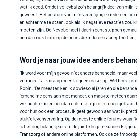
wat ik deed. Omdat volleybal zo’n belangrijk deel van mijn l
geweest. Het bestuur van mijn vereniging en iedereen om
en achter me te staan, ook als ik negatieve reacties zou 
moeten zijn. De Nevobo heeft daarin echt stappen gemaakt
ben dan ook trots op de bond, die iedereen accepteert en j
Word je naar jouw idee anders behande
“Ik word voor mijn gevoel niet anders behandeld, maar vee
vermoed ik. Ik draag meestal geen make-up. Wel borstproth
Robin. “De meesten ken ik sowieso al jaren en die behandel
iemand me eens aan met meneer, en maakte meteen daarop 
wel nuchter in en ben dan echt niet op mijn tenen getrapt.
voor hun ook een proces. Ik geef gewoon aan wat ik pretti
stukje levenservaring. Op de meeste online forums waar ik
is het nog belangrijker om de juiste hulp te kunnen krijgen.
Transzorg of andere online platformen. Ook de zelfmoordpre