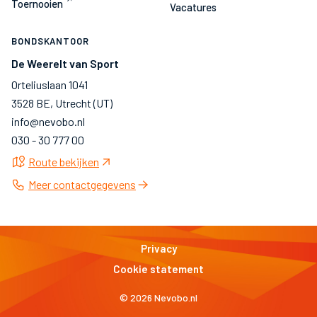
Toernooien
Vacatures
BONDSKANTOOR
De Weerelt van Sport
Orteliuslaan 1041
3528 BE, Utrecht (UT)
info@nevobo.nl
030 - 30 777 00
Route bekijken
Meer contactgegevens
Privacy
Cookie statement
© 2026 Nevobo.nl