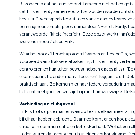
Bijzonder is dat het duo-voorzitterschap niet het enige i
dat Erik en Ferdy samen voorzitter zouden worden ontsto
bestuur. “Twee speelsters uit een van de damesteams zeide
penningmeesterschap ook samendoen”, vertelt Ferdy. Daa
verantwoordelijkheid ingericht. Deze opzet werkt inmiddel
werkend model,” aldus Erik.
Waar het voorzitterschap vooral “samen en flexibel” is, we
voorbeeld van strakkere afbakening. Erik en Ferdy vertell
controleren en hun taken bewust hebben opgesplitst. “De é
elkaar daarin. De ander maakt facturen”, leggen ze uit. O
praktisch aan. “Ze komen niet naar iedere vergadering ma
het echt heel goed en we zijn blij met hun werkwijze. De k
Verbinding en clubgevoel
Erik is trots op de manier waarop teams elkaar meer zijn g
bij elkaar hebben gebracht. Daarmee komt er een hoop gezell
direct aan communicatie en betrokkenheid. “We hebben e
Leden sturen dat echt vanuit hun eigen enthousiasme. Men