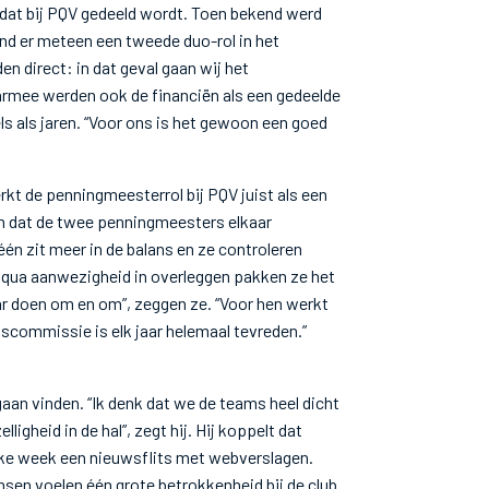
s dat bij PQV gedeeld wordt. Toen bekend werd
nd er meteen een tweede duo-rol in het
n direct: in dat geval gaan wij het
rmee werden ook de financiën als een gedeelde
s als jaren. “Voor ons is het gewoon een goed
rkt de penningmeesterrol bij PQV juist als een
en dat de twee penningmeesters elkaar
én zit meer in de balans en ze controleren
ok qua aanwezigheid in overleggen pakken ze het
ar doen om en om”, zeggen ze. “Voor hen werkt
ascommissie is elk jaar helemaal tevreden.”
aan vinden. “Ik denk dat we de teams heel dicht
igheid in de hal”, zegt hij. Hij koppelt dat
lke week een nieuwsflits met webverslagen.
sen voelen één grote betrokkenheid bij de club