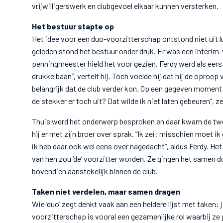
vrijwilligerswerk en clubgevoel elkaar kunnen versterken.
Het bestuur stapte op
Het idee voor een duo-voorzitterschap ontstond niet uit l
geleden stond het bestuur onder druk. Er was een interim-
penningmeester hield het voor gezien. Ferdy werd als eers
drukke baan”, vertelt hij. Toch voelde hij dat hij de oproep 
belangrijk dat de club verder kon. Op een gegeven mome
de stekker er toch uit? Dat wilde ik niet laten gebeuren”, z
Thuis werd het onderwerp besproken en daar kwam de tweed
hij er met zijn broer over sprak. “Ik zei: misschien moet ik
ik heb daar ook wel eens over nagedacht”, aldus Ferdy. Het
van hen zou ‘de’ voorzitter worden. Ze gingen het samen d
bovendien aanstekelijk binnen de club.
Taken niet verdelen, maar samen dragen
Wie ‘duo’ zegt denkt vaak aan een heldere lijst met taken: ji
voorzitterschap is vooral een gezamenlijke rol waarbij ze p