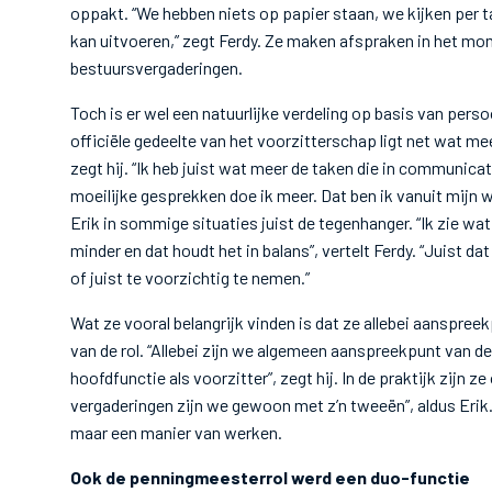
oppakt. “We hebben niets op papier staan, we kijken per ta
kan uitvoeren,” zegt Ferdy. Ze maken afspraken in het mo
bestuursvergaderingen.
Toch is er wel een natuurlijke verdeling op basis van perso
officiële gedeelte van het voorzitterschap ligt net wat meer
zegt hij. “Ik heb juist wat meer de taken die in communicati
moeilijke gesprekken doe ik meer. Dat ben ik vanuit mijn we
Erik in sommige situaties juist de tegenhanger. “Ik zie wa
minder en dat houdt het in balans”, vertelt Ferdy. “Juist dat
of juist te voorzichtig te nemen.”
Wat ze vooral belangrijk vinden is dat ze allebei aanspree
van de rol. “Allebei zijn we algemeen aanspreekpunt van de
hoofdfunctie als voorzitter”, zegt hij. In de praktijk zij
vergaderingen zijn we gewoon met z’n tweeën”, aldus Erik
maar een manier van werken.
Ook de penningmeesterrol werd een duo-functie