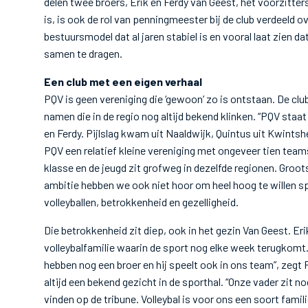
delen twee broers, Erik en Ferdy van Geest, het voorzitter
is, is ook de rol van penningmeester bij de club verdeeld 
bestuursmodel dat al jaren stabiel is en vooral laat zien d
samen te dragen.
Een club met een eigen verhaal
PQV is geen vereniging die ‘gewoon’ zo is ontstaan. De clu
namen die in de regio nog altijd bekend klinken. “PQV staat v
en Ferdy. Pijlslag kwam uit Naaldwijk, Quintus uit Kwintsheul
PQV een relatief kleine vereniging met ongeveer tien team
klasse en de jeugd zit grofweg in dezelfde regionen. Groots
ambitie hebben we ook niet hoor om heel hoog te willen s
volleyballen, betrokkenheid en gezelligheid.
Die betrokkenheid zit diep, ook in het gezin Van Geest. Eri
volleybalfamilie waarin de sport nog elke week terugkomt.
hebben nog een broer en hij speelt ook in ons team”, zegt 
altijd een bekend gezicht in de sporthal. “Onze vader zit n
vinden op de tribune. Volleybal is voor ons een soort famil