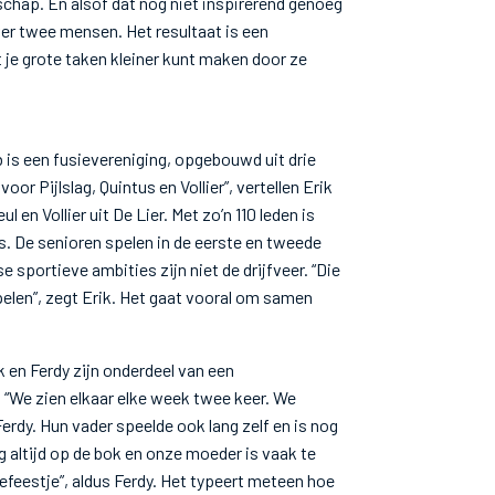
schap. En alsof dat nog niet inspirerend genoeg
over twee mensen. Het resultaat is een
at je grote taken kleiner kunt maken door ze
b is een fusievereniging, opgebouwd uit drie
oor Pijlslag, Quintus en Vollier”, vertellen Erik
 en Vollier uit De Lier. Met zo’n 110 leden is
s. De senioren spelen in de eerste en tweede
e sportieve ambities zijn niet de drijfveer. “Die
pelen”, zegt Erik. Het gaat vooral om samen
k en Ferdy zijn onderdeel van een
 “We zien elkaar elke week twee keer. We
Ferdy. Hun vader speelde ook lang zelf en is nog
og altijd op de bok en onze moeder is vaak te
iefeestje”, aldus Ferdy. Het typeert meteen hoe