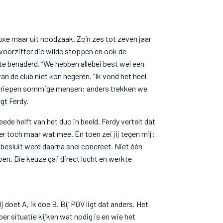
uxe maar uit noodzaak. Zo’n zes tot zeven jaar
voorzitter die wilde stoppen en ook de
te benaderd. “We hebben allebei best wel een
van de club niet kon negeren. “Ik vond het heel
nt riepen sommige mensen: anders trekken we
egt Ferdy.
e helft van het duo in beeld. Ferdy vertelt dat
 er toch maar wat mee. En toen zei jij tegen mij:
 besluit werd daarna snel concreet. Niet één
oen. Die keuze gaf direct lucht en werkte
j doet A, ik doe B. Bij PQV ligt dat anders. Het
er situatie kijken wat nodig is en wie het