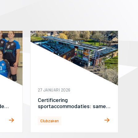
27 JANUARI 2026
Certificering
de
sportaccommodaties: samen
werken aan passende
volleybalaccommodaties
Clubzaken