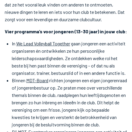
dat ze het vooral leuk vinden om anderen te ontmoeten,
nieuwe dingen te leren en iets voor hun club te betekenen. Dat
zorgt voor een levendige en duurzame clubcultuur.
Vier programma’s voor jongeren (13-30 jaar) in jouw club:
In
We Lead Volleyball Together
gaan jongeren een activiteit
organiseren én ontwikkelen ze hun persoonlijke
leiderschapsvaardigheden. Ze ontdekken welke rol het
beste bij hen past binnen de vereniging – of dat nu als
organisator, trainer, bestuurslid of in een andere functie is.
Binnen
MDT-Board
richten jongeren een eigen jongerenraad
of jongerenbestuur op. Ze praten mee over verschillende
thema’s binnen de club, raadplegen hun leeftijdsgenoten en
brengen zo hun inbreng en ideeën in de club. Dit helpt de
vereniging om een frisse, jongere kijk op bepaalde
kwesties te krijgen en versterkt de betrokkenheid van
jongeren bij de besluitvorming binnen de club.
Bij
MDT-Eventmaker
organiseren jongeren een activiteit of