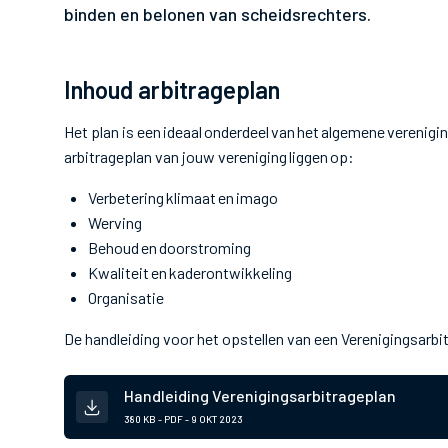
binden en belonen van scheidsrechters.
Inhoud arbitrageplan
Het plan is een ideaal onderdeel van het algemene verenigi
arbitrageplan van jouw vereniging liggen op:
Verbetering klimaat en imago
Werving
Behoud en doorstroming
Kwaliteit en kaderontwikkeling
Organisatie
De handleiding voor het opstellen van een Verenigingsarbit
Handleiding Verenigingsarbitrageplan
380 KB - PDF -
9 OKT 2023