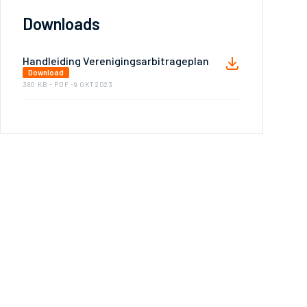
Downloads
Handleiding Verenigingsarbitrageplan
Download
380 KB - PDF -
9 OKT 2023