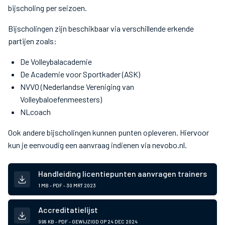
bijscholing per seizoen.
Bijscholingen zijn beschikbaar via verschillende erkende
partijen zoals:
De Volleybalacademie
De Academie voor Sportkader (ASK)
NVVO (Nederlandse Vereniging van
Volleybaloefenmeesters)
NLcoach
Ook andere bijscholingen kunnen punten opleveren. Hiervoor
kun je eenvoudig een aanvraag indienen via nevobo.nl.
Handleiding licentiepunten aanvragen trainers
1 MB - PDF -
30 MRT 2023
Accreditatielijst
998 KB - PDF - GEWIJZIGD OP
24 DEC 2024