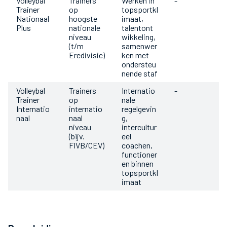
Volleybal
Trainers
Werken in
-
Trainer
op
topsportkl
Nationaal
hoogste
imaat,
Plus
nationale
talentont
niveau
wikkeling,
(t/m
samenwer
Eredivisie)
ken met
ondersteu
nende staf
Volleybal
Trainers
Internatio
-
Trainer
op
nale
Internatio
internatio
regelgevin
naal
naal
g,
niveau
intercultur
(bijv.
eel
FIVB/CEV)
coachen,
functioner
en binnen
topsportkl
imaat