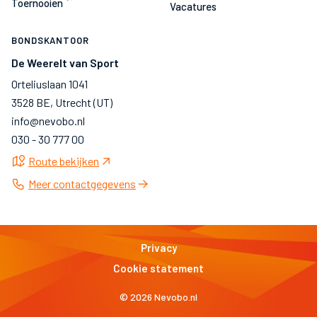
Toernooien
Vacatures
BONDSKANTOOR
De Weerelt van Sport
Orteliuslaan 1041
3528 BE, Utrecht (UT)
info@nevobo.nl
030 - 30 777 00
Route bekijken
Meer contactgegevens
Privacy
Cookie statement
© 2026 Nevobo.nl