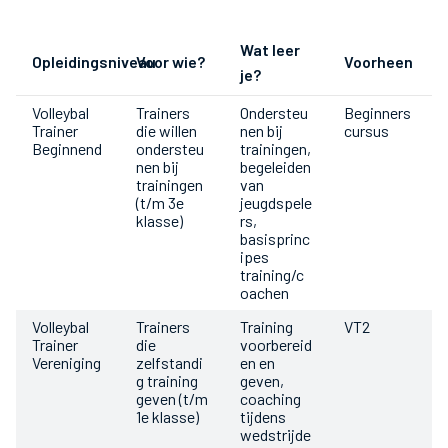
Wat leer
Opleidingsniveau
Voor wie?
Voorheen
je?
Volleybal
Trainers
Ondersteu
Beginners
Trainer
die willen
nen bij
cursus
Beginnend
ondersteu
trainingen,
nen bij
begeleiden
trainingen
van
(t/m 3e
jeugdspele
klasse)
rs,
basisprinc
ipes
training/c
oachen
Volleybal
Trainers
Training
VT2
Trainer
die
voorbereid
Vereniging
zelfstandi
en en
g training
geven,
geven (t/m
coaching
1e klasse)
tijdens
wedstrijde