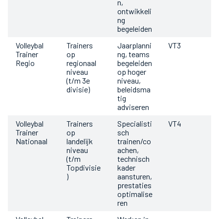
n,
ontwikkeli
ng
begeleiden
Volleybal
Trainers
Jaarplanni
VT3
Trainer
op
ng, teams
Regio
regionaal
begeleiden
niveau
op hoger
(t/m 3e
niveau,
divisie)
beleidsma
tig
adviseren
Volleybal
Trainers
Specialisti
VT4
Trainer
op
sch
Nationaal
landelijk
trainen/co
niveau
achen,
(t/m
technisch
Topdivisie
kader
)
aansturen,
prestaties
optimalise
ren