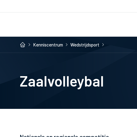
Kenniscentrum
Wedstrijdsport
Zaalvolleybal
Nationale en regionale competitie