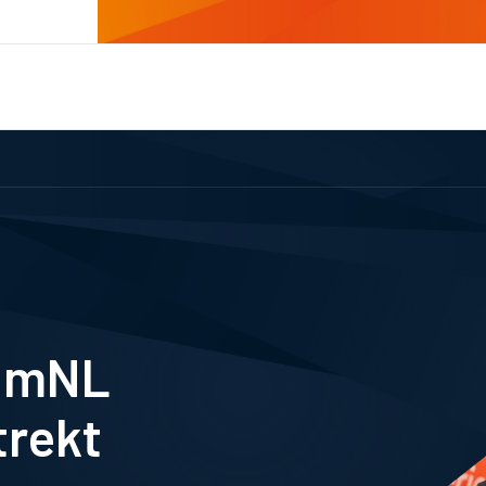
eamNL
trekt