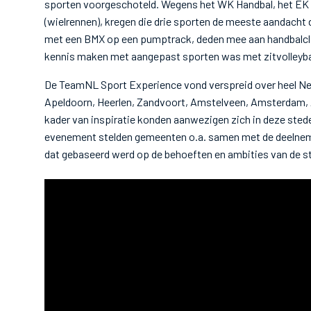
sporten voorgeschoteld. Wegens het WK Handbal, het EK In
(wielrennen), kregen die drie sporten de meeste aandacht
met een BMX op een pumptrack, deden mee aan handbalcli
kennis maken met aangepast sporten was met zitvolleybal
De TeamNL Sport Experience vond verspreid over heel Ned
Apeldoorn, Heerlen, Zandvoort, Amstelveen, Amsterdam, A
kader van inspiratie konden aanwezigen zich in deze stede
evenement stelden gemeenten o.a. samen met de deelne
dat gebaseerd werd op de behoeften en ambities van de s