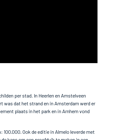
childen per stad. In Heerlen en Amstelveen
ort was dat het strand en in Amsterdam werd er
nement plaats in het park en in Arnhem vond
100.000. Ook de editie in Almelo leverde met
n de kans om een proefduik te maken in een