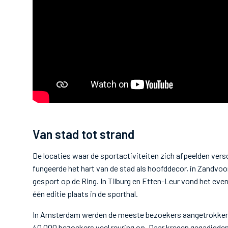
Van stad tot strand
De locaties waar de sportactiviteiten zich afpeelden vers
fungeerde het hart van de stad als hoofddecor, in Zandvo
gesport op de Ring. In Tilburg en Etten-Leur vond het eve
één editie plaats in de sporthal.
In Amsterdam werden de meeste bezoekers aangetrokken: 
40.000 bezoekers veel reuring op. Daar kregen gegadigde