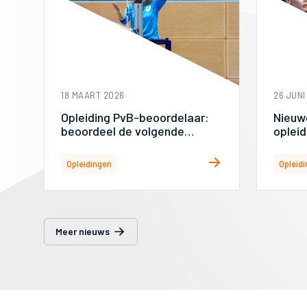
18 MAART 2026
26 JUNI
Opleiding PvB-beoordelaar:
Nieuw
beoordeel de volgende
opleid
generatie trainers en
schei
scheidsrechters
Opleidingen
Opleid
Meer nieuws