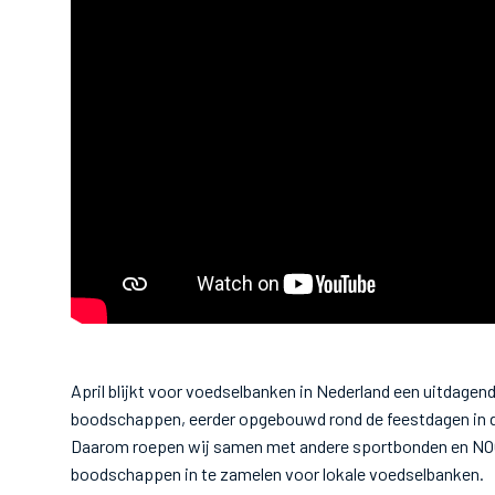
April blijkt voor voedselbanken in Nederland een uitdage
boodschappen, eerder opgebouwd rond de feestdagen in dec
Daarom roepen wij samen met andere sportbonden en N
boodschappen in te zamelen voor lokale voedselbanken.