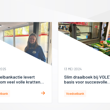
2025
13 MEI 2024
elbankactie levert
Slim draaiboek bij VOL
om veel volle kratten
basis voor succesvolle
Voedselbankactie
lbank
Voedselbank