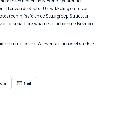
andere rollen binnen de Nevobo, waaronder
rzitter van de Sector Ontwikkeling en lid van
Protestcommissie en de Stuurgroep Structuur.
n van onschatbare waarde en hebben de Nevobo
inderen en naasten. Wij wensen hen veel sterkte
edIn
Mail