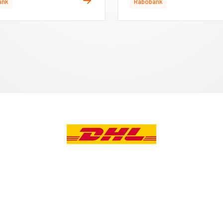
ank
Rabobank