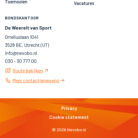
Toernooien
Vacatures
BONDSKANTOOR
De Weerelt van Sport
Orteliuslaan 1041
3528 BE, Utrecht (UT)
info@nevobo.nl
030 - 30 777 00
Route bekijken
Meer contactgegevens
Privacy
Cookie statement
© 2026 Nevobo.nl