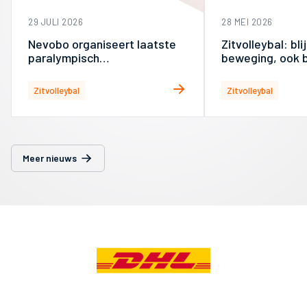
29 JULI 2026
28 MEI 2026
Nevobo organiseert laatste
Zitvolleybal: blij
paralympisch
beweging, ook b
kwalificatiemoment in 2028
in Arnhem
Zitvolleybal
Zitvolleybal
Meer nieuws