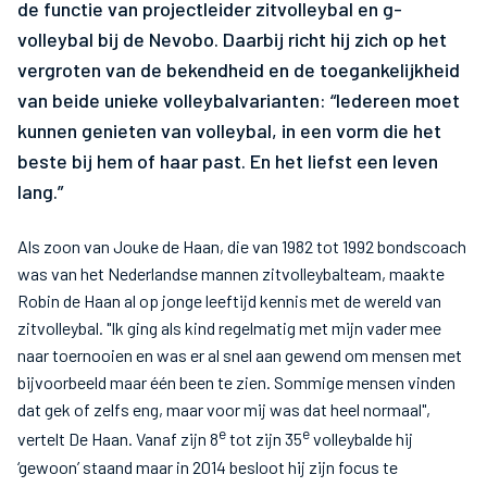
de functie van projectleider zitvolleybal en g-
volleybal bij de Nevobo. Daarbij richt hij zich op het
vergroten van de bekendheid en de toegankelijkheid
van beide unieke volleybalvarianten: “Iedereen moet
kunnen genieten van volleybal, in een vorm die het
beste bij hem of haar past. En het liefst een leven
lang.”
Als zoon van Jouke de Haan, die van 1982 tot 1992 bondscoach
was van het Nederlandse mannen zitvolleybalteam, maakte
Robin de Haan al op jonge leeftijd kennis met de wereld van
zitvolleybal. "Ik ging als kind regelmatig met mijn vader mee
naar toernooien en was er al snel aan gewend om mensen met
bijvoorbeeld maar één been te zien. Sommige mensen vinden
dat gek of zelfs eng, maar voor mij was dat heel normaal",
e
e
vertelt De Haan. Vanaf zijn 8
tot zijn 35
volleybalde hij
‘gewoon’ staand maar in 2014 besloot hij zijn focus te