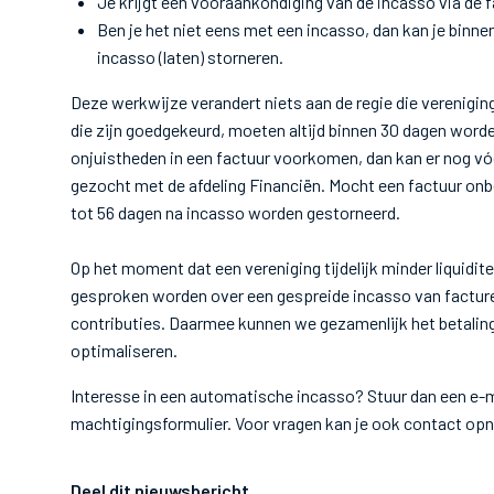
Je krijgt een vooraankondiging van de incasso via de 
Ben je het niet eens met een incasso, dan kan je binn
incasso (laten) storneren.
Deze werkwijze verandert niets aan de regie die verenigin
die zijn goedgekeurd, moeten altijd binnen 30 dagen word
onjuistheden in een factuur voorkomen, dan kan er nog 
gezocht met de afdeling Financiën. Mocht een factuur on
tot 56 dagen na incasso worden gestorneerd.
Op het moment dat een vereniging tijdelijk minder liquidite
gesproken worden over een gespreide incasso van factur
contributies. Daarmee kunnen we gezamenlijk het betalin
optimaliseren.
Interesse in een automatische incasso? Stuur dan een e-
machtigingsformulier. Voor vragen kan je ook contact opn
Deel dit nieuwsbericht